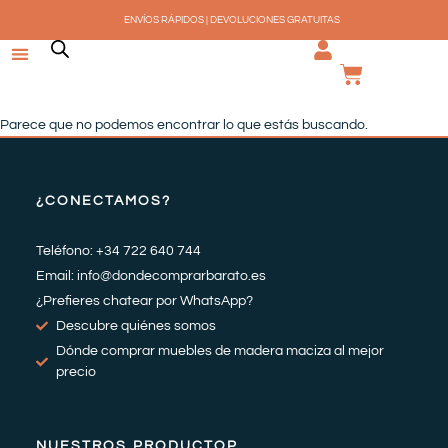
Ir
ENVÍOS RÁPIDOS | DEVOLUCIONES GRATUITAS
al
contenido
CARRI
Parece que no podemos encontrar lo que estás buscando.
¿CONECTAMOS?
Teléfono: +34 722 640 744
Email: info@dondecomprarbarato.es
¿Prefieres chatear por WhatsApp?
Descubre quiénes somos
Dónde comprar muebles de madera maciza al mejor
precio
NUESTROS PRODUCTOP