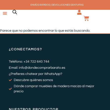
Ir
ENVÍOS RÁPIDOS | DEVOLUCIONES GRATUITAS
al
contenido
CARRI
Parece que no podemos encontrar lo que estás buscando.
¿CONECTAMOS?
Teléfono: +34 722 640 744
Email: info@dondecomprarbarato.es
¿Prefieres chatear por WhatsApp?
Descubre quiénes somos
Dónde comprar muebles de madera maciza al mejor
precio
NUESTROS PRODUCTOP