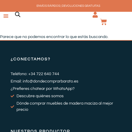
Ir
ENVÍOS RÁPIDOS | DEVOLUCIONES GRATUITAS
al
contenido
CARRI
Parece que no podemos encontrar lo que estás buscando.
¿CONECTAMOS?
Teléfono: +34 722 640 744
Email: info@dondecomprarbarato.es
¿Prefieres chatear por WhatsApp?
Descubre quiénes somos
Dónde comprar muebles de madera maciza al mejor
precio
NUESTROS PRODUCTOP