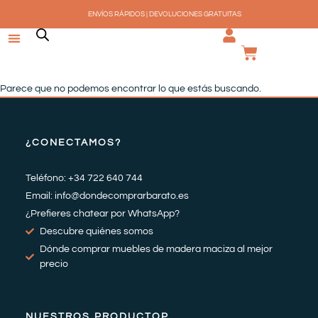
Ir
ENVÍOS RÁPIDOS | DEVOLUCIONES GRATUITAS
al
contenido
CARRI
Parece que no podemos encontrar lo que estás buscando.
¿CONECTAMOS?
Teléfono: +34 722 640 744
Email: info@dondecomprarbarato.es
¿Prefieres chatear por WhatsApp?
Descubre quiénes somos
Dónde comprar muebles de madera maciza al mejor
precio
NUESTROS PRODUCTOP