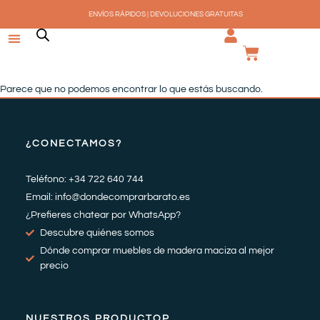
Ir
ENVÍOS RÁPIDOS | DEVOLUCIONES GRATUITAS
al
contenido
CARRI
Parece que no podemos encontrar lo que estás buscando.
¿CONECTAMOS?
Teléfono: +34 722 640 744
Email: info@dondecomprarbarato.es
¿Prefieres chatear por WhatsApp?
Descubre quiénes somos
Dónde comprar muebles de madera maciza al mejor
precio
NUESTROS PRODUCTOP