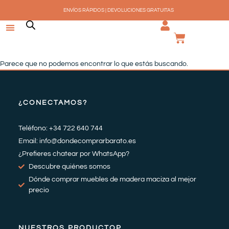
Ir
ENVÍOS RÁPIDOS | DEVOLUCIONES GRATUITAS
al
contenido
CARRI
Parece que no podemos encontrar lo que estás buscando.
¿CONECTAMOS?
Teléfono: +34 722 640 744
Email: info@dondecomprarbarato.es
¿Prefieres chatear por WhatsApp?
Descubre quiénes somos
Dónde comprar muebles de madera maciza al mejor
precio
NUESTROS PRODUCTOP