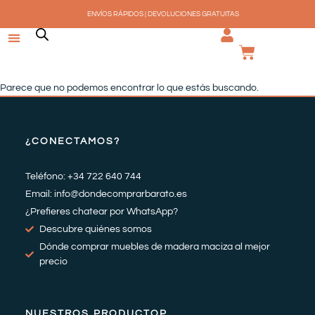
Ir
ENVÍOS RÁPIDOS | DEVOLUCIONES GRATUITAS
al
contenido
CARRI
Parece que no podemos encontrar lo que estás buscando.
¿CONECTAMOS?
Teléfono: +34 722 640 744
Email: info@dondecomprarbarato.es
¿Prefieres chatear por WhatsApp?
Descubre quiénes somos
Dónde comprar muebles de madera maciza al mejor
precio
NUESTROS PRODUCTOP