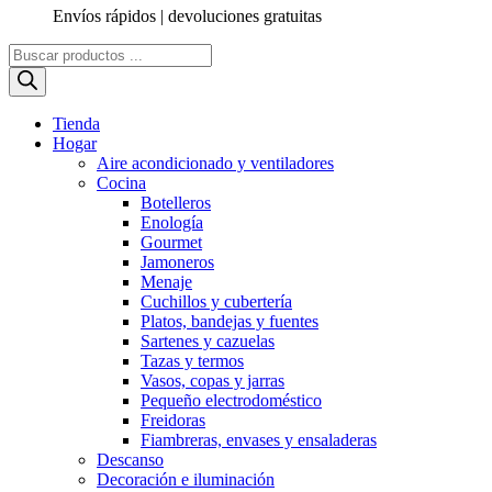
Envíos rápidos | devoluciones gratuitas
Búsqueda
de
productos
Tienda
Hogar
Aire acondicionado y ventiladores
Cocina
Botelleros
Enología
Gourmet
Jamoneros
Menaje
Cuchillos y cubertería
Platos, bandejas y fuentes
Sartenes y cazuelas
Tazas y termos
Vasos, copas y jarras
Pequeño electrodoméstico
Freidoras
Fiambreras, envases y ensaladeras
Descanso
Decoración e iluminación