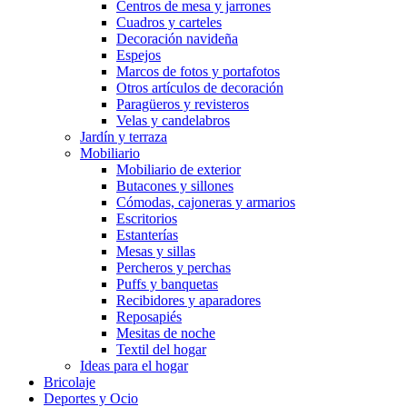
Centros de mesa y jarrones
Cuadros y carteles
Decoración navideña
Espejos
Marcos de fotos y portafotos
Otros artículos de decoración
Paragüeros y revisteros
Velas y candelabros
Jardín y terraza
Mobiliario
Mobiliario de exterior
Butacones y sillones
Cómodas, cajoneras y armarios
Escritorios
Estanterías
Mesas y sillas
Percheros y perchas
Puffs y banquetas
Recibidores y aparadores
Reposapiés
Mesitas de noche
Textil del hogar
Ideas para el hogar
Bricolaje
Deportes y Ocio