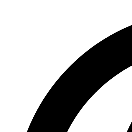
Ir
al
contenido