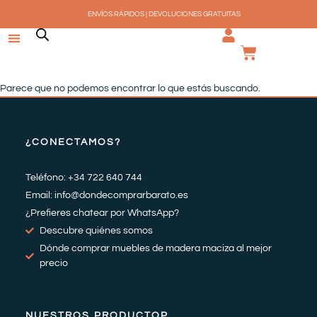
Ir
ENVÍOS RÁPIDOS | DEVOLUCIONES GRATUITAS
al
contenido
CARRI
Parece que no podemos encontrar lo que estás buscando.
¿CONECTAMOS?
Teléfono: +34 722 640 744
Email: info@dondecomprarbarato.es
¿Prefieres chatear por WhatsApp?
Descubre quiénes somos
Dónde comprar muebles de madera maciza al mejor
precio
NUESTROS PRODUCTOP