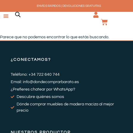
Ir
ENVÍOS RÁPIDOS | DEVOLUCIONES GRATUITAS
al
contenido
CARRI
Parece que no podemos encontrar lo que estás buscando.
¿CONECTAMOS?
Teléfono: +34 722 640 744
Email: info@dondecomprarbarato.es
¿Prefieres chatear por WhatsApp?
Descubre quiénes somos
Dónde comprar muebles de madera maciza al mejor
precio
NUESTROS PRODUCTOP