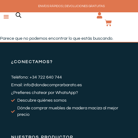
Ir
ENVÍOS RÁPIDOS | DEVOLUCIONES GRATUITAS
al
contenido
CARRI
Parece que no podemos encontrar lo que estás buscando.
¿CONECTAMOS?
Teléfono: +34 722 640 744
Email: info@dondecomprarbarato.es
¿Prefieres chatear por WhatsApp?
Descubre quiénes somos
Dónde comprar muebles de madera maciza al mejor
precio
NUESTROS PRODUCTOP