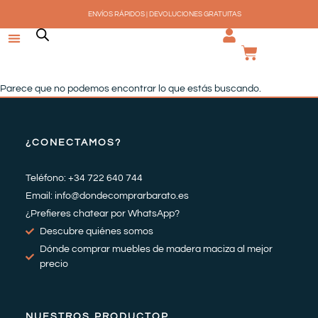
Ir
ENVÍOS RÁPIDOS | DEVOLUCIONES GRATUITAS
al
contenido
CARRI
Parece que no podemos encontrar lo que estás buscando.
¿CONECTAMOS?
Teléfono: +34 722 640 744
Email: info@dondecomprarbarato.es
¿Prefieres chatear por WhatsApp?
Descubre quiénes somos
Dónde comprar muebles de madera maciza al mejor
precio
NUESTROS PRODUCTOP