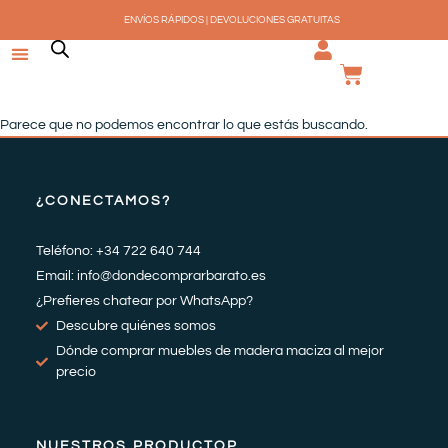
Ir
ENVÍOS RÁPIDOS | DEVOLUCIONES GRATUITAS
al
contenido
CARRI
Parece que no podemos encontrar lo que estás buscando.
¿CONECTAMOS?
Teléfono: +34 722 640 744
Email: info@dondecomprarbarato.es
¿Prefieres chatear por WhatsApp?
Descubre quiénes somos
Dónde comprar muebles de madera maciza al mejor
precio
NUESTROS PRODUCTOP