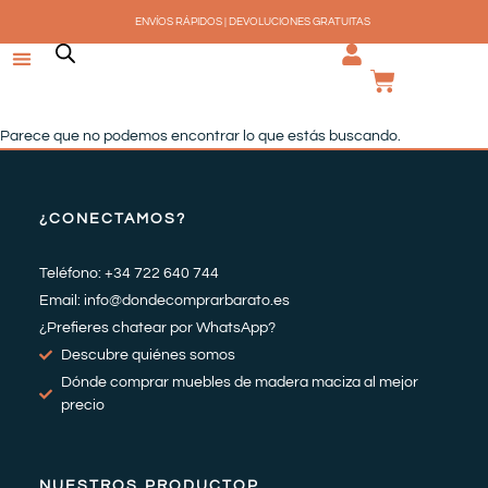
Ir
ENVÍOS RÁPIDOS | DEVOLUCIONES GRATUITAS
al
contenido
CARRI
Parece que no podemos encontrar lo que estás buscando.
¿CONECTAMOS?
Teléfono: +34 722 640 744
Email: info@dondecomprarbarato.es
¿Prefieres chatear por WhatsApp?
Descubre quiénes somos
Dónde comprar muebles de madera maciza al mejor
precio
NUESTROS PRODUCTOP