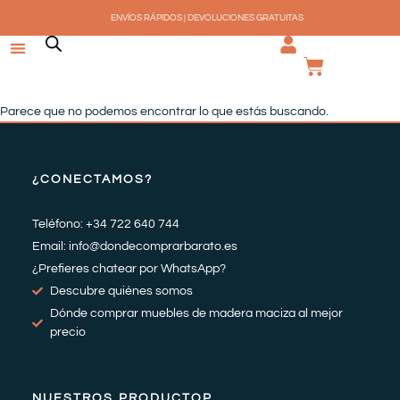
Ir
ENVÍOS RÁPIDOS | DEVOLUCIONES GRATUITAS
al
contenido
CARRI
Parece que no podemos encontrar lo que estás buscando.
¿CONECTAMOS?
Teléfono: +34 722 640 744
Email: info@dondecomprarbarato.es
¿Prefieres chatear por WhatsApp?
Descubre quiénes somos
Dónde comprar muebles de madera maciza al mejor
precio
NUESTROS PRODUCTOP