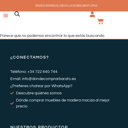
Ir
ENVÍOS RÁPIDOS | DEVOLUCIONES GRATUITAS
al
contenido
CARRI
Parece que no podemos encontrar lo que estás buscando.
¿CONECTAMOS?
Teléfono: +34 722 640 744
Email: info@dondecomprarbarato.es
¿Prefieres chatear por WhatsApp?
Descubre quiénes somos
Dónde comprar muebles de madera maciza al mejor
precio
NUESTROS PRODUCTOP