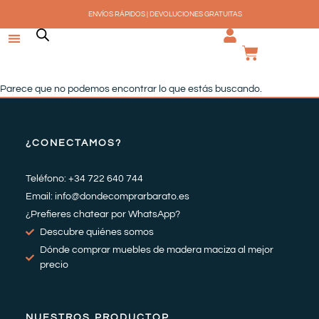
Ir
ENVÍOS RÁPIDOS | DEVOLUCIONES GRATUITAS
al
contenido
CARRI
Parece que no podemos encontrar lo que estás buscando.
¿CONECTAMOS?
Teléfono: +34 722 640 744
Email: info@dondecomprarbarato.es
¿Prefieres chatear por WhatsApp?
Descubre quiénes somos
Dónde comprar muebles de madera maciza al mejor
precio
NUESTROS PRODUCTOP