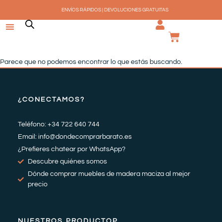
Ir
ENVÍOS RÁPIDOS | DEVOLUCIONES GRATUITAS
al
contenido
CARRI
Parece que no podemos encontrar lo que estás buscando.
¿CONECTAMOS?
Teléfono: +34 722 640 744
Email: info@dondecomprarbarato.es
¿Prefieres chatear por WhatsApp?
Descubre quiénes somos
Dónde comprar muebles de madera maciza al mejor
precio
NUESTROS PRODUCTOP