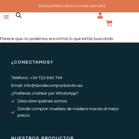
Ir
ENVÍOS RÁPIDOS | DEVOLUCIONES GRATUITAS
al
contenido
CARRI
Parece que no podemos encontrar lo que estás buscando.
¿CONECTAMOS?
Teléfono: +34 722 640 744
Email: info@dondecomprarbarato.es
¿Prefieres chatear por WhatsApp?
Descubre quiénes somos
Dónde comprar muebles de madera maciza al mejor
precio
NUESTROS PRODUCTOP