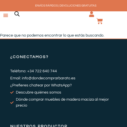
Ir
ENVÍOS RÁPIDOS | DEVOLUCIONES GRATUITAS
al
contenido
CARRI
Parece que no podemos encontrar lo que estás buscando.
¿CONECTAMOS?
Teléfono: +34 722 640 744
Email: info@dondecomprarbarato.es
¿Prefieres chatear por WhatsApp?
Descubre quiénes somos
Dónde comprar muebles de madera maciza al mejor
precio
NUESTROS PRODUCTOP