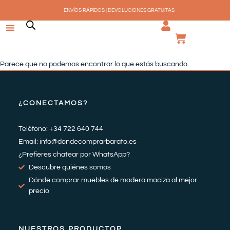
Ir
ENVÍOS RÁPIDOS | DEVOLUCIONES GRATUITAS
al
contenido
CARRI
Parece que no podemos encontrar lo que estás buscando.
¿CONECTAMOS?
Teléfono: +34 722 640 744
Email: info@dondecomprarbarato.es
¿Prefieres chatear por WhatsApp?
Descubre quiénes somos
Dónde comprar muebles de madera maciza al mejor
precio
NUESTROS PRODUCTOP