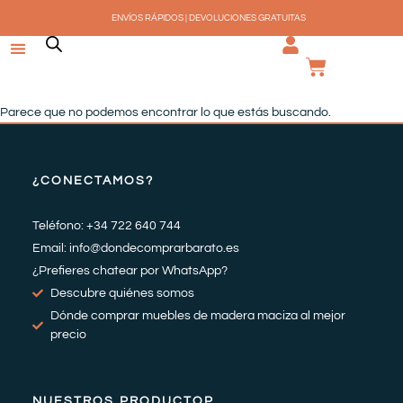
Ir
ENVÍOS RÁPIDOS | DEVOLUCIONES GRATUITAS
al
contenido
CARRI
Parece que no podemos encontrar lo que estás buscando.
¿CONECTAMOS?
Teléfono: +34 722 640 744
Email: info@dondecomprarbarato.es
¿Prefieres chatear por WhatsApp?
Descubre quiénes somos
Dónde comprar muebles de madera maciza al mejor
precio
NUESTROS PRODUCTOP