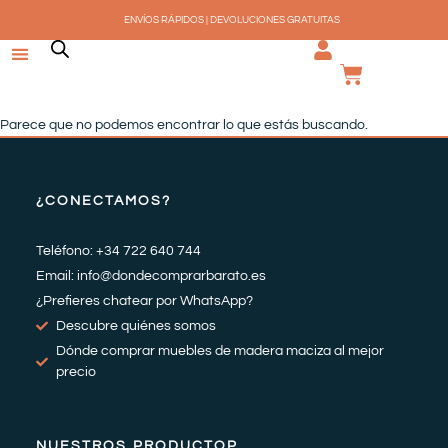
Ir
ENVÍOS RÁPIDOS | DEVOLUCIONES GRATUITAS
al
contenido
CARRI
Parece que no podemos encontrar lo que estás buscando.
¿CONECTAMOS?
Teléfono: +34 722 640 744
Email: info@dondecomprarbarato.es
¿Prefieres chatear por WhatsApp?
Descubre quiénes somos
Dónde comprar muebles de madera maciza al mejor
precio
NUESTROS PRODUCTOP