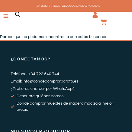
Ir
ENVÍOS RÁPIDOS | DEVOLUCIONES GRATUITAS
al
contenido
CARRI
Parece que no podemos encontrar lo que estás buscando.
¿CONECTAMOS?
Teléfono: +34 722 640 744
Email: info@dondecomprarbarato.es
¿Prefieres chatear por WhatsApp?
Descubre quiénes somos
Dónde comprar muebles de madera maciza al mejor
precio
NUESTROS PRODUCTOP