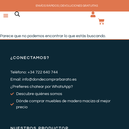
Ir
ENVÍOS RÁPIDOS | DEVOLUCIONES GRATUITAS
al
contenido
CARRI
Parece que no podemos encontrar lo que estás buscando.
¿CONECTAMOS?
Teléfono: +34 722 640 744
Email: info@dondecomprarbarato.es
¿Prefieres chatear por WhatsApp?
Descubre quiénes somos
Dónde comprar muebles de madera maciza al mejor
precio
NUESTROS PRODUCTOP