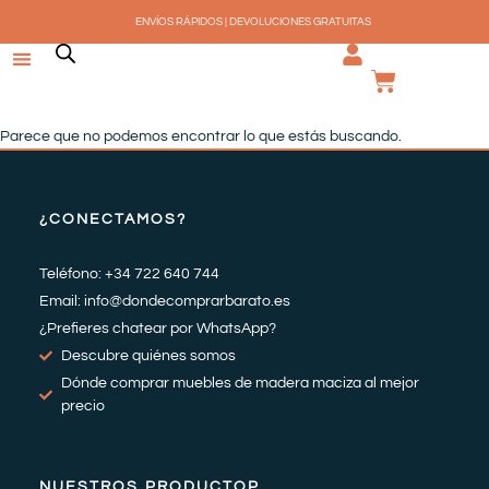
Ir
ENVÍOS RÁPIDOS | DEVOLUCIONES GRATUITAS
al
contenido
CARRI
Parece que no podemos encontrar lo que estás buscando.
¿CONECTAMOS?
Teléfono: +34 722 640 744
Email: info@dondecomprarbarato.es
¿Prefieres chatear por WhatsApp?
Descubre quiénes somos
Dónde comprar muebles de madera maciza al mejor
precio
NUESTROS PRODUCTOP