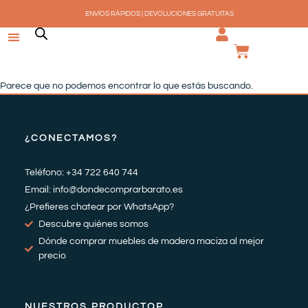
Ir
ENVÍOS RÁPIDOS | DEVOLUCIONES GRATUITAS
al
contenido
CARRI
Parece que no podemos encontrar lo que estás buscando.
¿CONECTAMOS?
Teléfono: +34 722 640 744
Email: info@dondecomprarbarato.es
¿Prefieres chatear por WhatsApp?
Descubre quiénes somos
Dónde comprar muebles de madera maciza al mejor
precio
NUESTROS PRODUCTOP