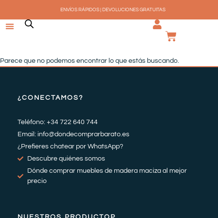
Ir
ENVÍOS RÁPIDOS | DEVOLUCIONES GRATUITAS
al
contenido
CARRI
Parece que no podemos encontrar lo que estás buscando.
¿CONECTAMOS?
Teléfono: +34 722 640 744
Email: info@dondecomprarbarato.es
¿Prefieres chatear por WhatsApp?
Descubre quiénes somos
Dónde comprar muebles de madera maciza al mejor
precio
NUESTROS PRODUCTOP