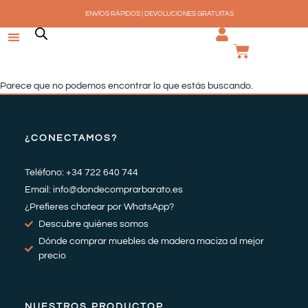
Ir
ENVÍOS RÁPIDOS | DEVOLUCIONES GRATUITAS
al
contenido
CARRI
Parece que no podemos encontrar lo que estás buscando.
¿CONECTAMOS?
Teléfono: +34 722 640 744
Email: info@dondecomprarbarato.es
¿Prefieres chatear por WhatsApp?
Descubre quiénes somos
Dónde comprar muebles de madera maciza al mejor
precio
NUESTROS PRODUCTOP