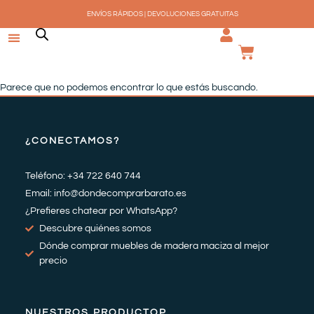
Ir
ENVÍOS RÁPIDOS | DEVOLUCIONES GRATUITAS
al
contenido
CARRI
Parece que no podemos encontrar lo que estás buscando.
¿CONECTAMOS?
Teléfono: +34 722 640 744
Email: info@dondecomprarbarato.es
¿Prefieres chatear por WhatsApp?
Descubre quiénes somos
Dónde comprar muebles de madera maciza al mejor
precio
NUESTROS PRODUCTOP