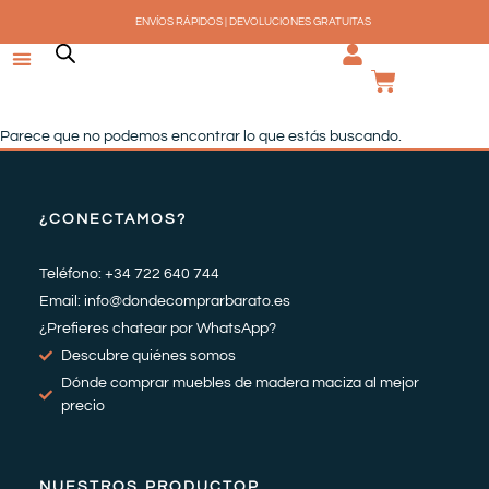
Ir
ENVÍOS RÁPIDOS | DEVOLUCIONES GRATUITAS
al
contenido
CARRI
Parece que no podemos encontrar lo que estás buscando.
¿CONECTAMOS?
Teléfono: +34 722 640 744
Email: info@dondecomprarbarato.es
¿Prefieres chatear por WhatsApp?
Descubre quiénes somos
Dónde comprar muebles de madera maciza al mejor
precio
NUESTROS PRODUCTOP