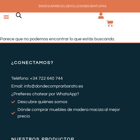
Ir
ENVÍOS RÁPIDOS | DEVOLUCIONES GRATUITAS
al
contenido
CARRI
Parece que no podemos encontrar lo que estás buscando.
¿CONECTAMOS?
Teléfono: +34 722 640 744
Email: info@dondecomprarbarato.es
¿Prefieres chatear por WhatsApp?
Descubre quiénes somos
Dónde comprar muebles de madera maciza al mejor
precio
NUESTROS PRODUCTOP