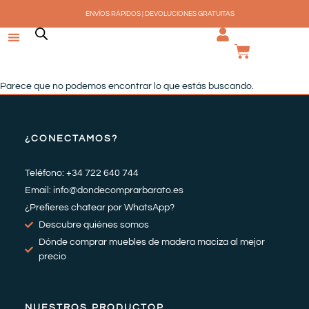
Ir
ENVÍOS RÁPIDOS | DEVOLUCIONES GRATUITAS
al
contenido
CARRI
Parece que no podemos encontrar lo que estás buscando.
¿CONECTAMOS?
Teléfono: +34 722 640 744
Email: info@dondecomprarbarato.es
¿Prefieres chatear por WhatsApp?
Descubre quiénes somos
Dónde comprar muebles de madera maciza al mejor
precio
NUESTROS PRODUCTOP