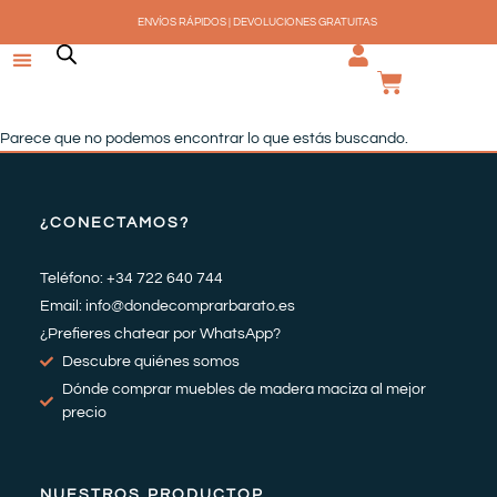
Ir
ENVÍOS RÁPIDOS | DEVOLUCIONES GRATUITAS
al
contenido
CARRI
Parece que no podemos encontrar lo que estás buscando.
¿CONECTAMOS?
Teléfono: +34 722 640 744
Email: info@dondecomprarbarato.es
¿Prefieres chatear por WhatsApp?
Descubre quiénes somos
Dónde comprar muebles de madera maciza al mejor
precio
NUESTROS PRODUCTOP