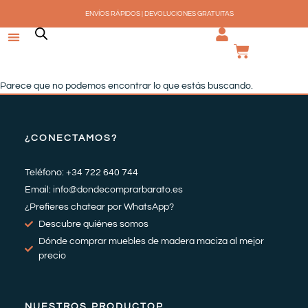
Ir
ENVÍOS RÁPIDOS | DEVOLUCIONES GRATUITAS
al
contenido
CARRI
Parece que no podemos encontrar lo que estás buscando.
¿CONECTAMOS?
Teléfono: +34 722 640 744
Email: info@dondecomprarbarato.es
¿Prefieres chatear por WhatsApp?
Descubre quiénes somos
Dónde comprar muebles de madera maciza al mejor
precio
NUESTROS PRODUCTOP