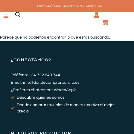
Ir
ENVÍOS RÁPIDOS | DEVOLUCIONES GRATUITAS
al
contenido
CARRI
Parece que no podemos encontrar lo que estás buscando.
¿CONECTAMOS?
Teléfono: +34 722 640 744
Email: info@dondecomprarbarato.es
¿Prefieres chatear por WhatsApp?
Descubre quiénes somos
Dónde comprar muebles de madera maciza al mejor
precio
NUESTROS PRODUCTOP