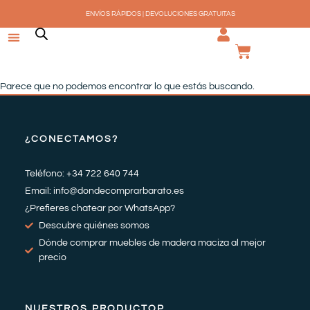
Ir
ENVÍOS RÁPIDOS | DEVOLUCIONES GRATUITAS
al
contenido
CARRI
Parece que no podemos encontrar lo que estás buscando.
¿CONECTAMOS?
Teléfono: +34 722 640 744
Email: info@dondecomprarbarato.es
¿Prefieres chatear por WhatsApp?
Descubre quiénes somos
Dónde comprar muebles de madera maciza al mejor
precio
NUESTROS PRODUCTOP