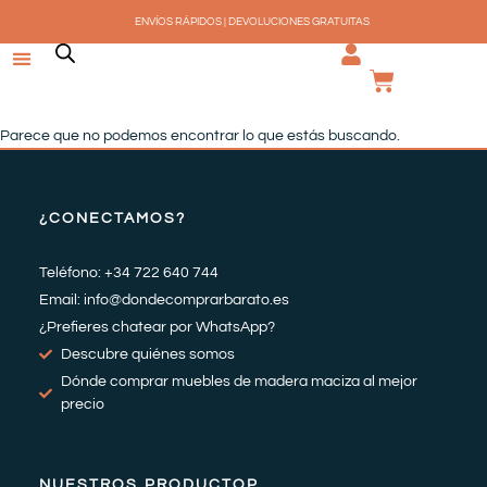
Ir
ENVÍOS RÁPIDOS | DEVOLUCIONES GRATUITAS
al
contenido
CARRI
Parece que no podemos encontrar lo que estás buscando.
¿CONECTAMOS?
Teléfono: +34 722 640 744
Email: info@dondecomprarbarato.es
¿Prefieres chatear por WhatsApp?
Descubre quiénes somos
Dónde comprar muebles de madera maciza al mejor
precio
NUESTROS PRODUCTOP