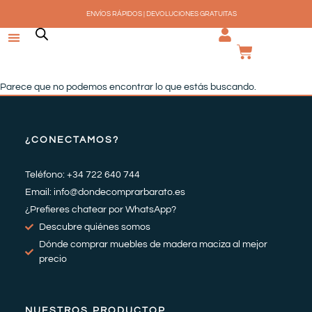
Ir
ENVÍOS RÁPIDOS | DEVOLUCIONES GRATUITAS
al
contenido
CARRI
Parece que no podemos encontrar lo que estás buscando.
¿CONECTAMOS?
Teléfono: +34 722 640 744
Email: info@dondecomprarbarato.es
¿Prefieres chatear por WhatsApp?
Descubre quiénes somos
Dónde comprar muebles de madera maciza al mejor
precio
NUESTROS PRODUCTOP