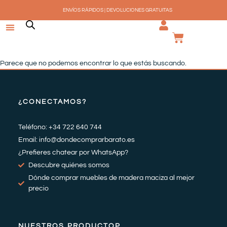
Ir
ENVÍOS RÁPIDOS | DEVOLUCIONES GRATUITAS
al
contenido
CARRI
Parece que no podemos encontrar lo que estás buscando.
¿CONECTAMOS?
Teléfono: +34 722 640 744
Email: info@dondecomprarbarato.es
¿Prefieres chatear por WhatsApp?
Descubre quiénes somos
Dónde comprar muebles de madera maciza al mejor
precio
NUESTROS PRODUCTOP