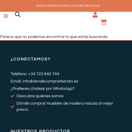
Ir
ENVÍOS RÁPIDOS | DEVOLUCIONES GRATUITAS
al
contenido
CARRI
Parece que no podemos encontrar lo que estás buscando.
¿CONECTAMOS?
Teléfono: +34 722 640 744
Email: info@dondecomprarbarato.es
¿Prefieres chatear por WhatsApp?
Descubre quiénes somos
Dónde comprar muebles de madera maciza al mejor
precio
NUESTROS PRODUCTOP