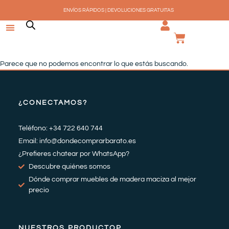
Ir
ENVÍOS RÁPIDOS | DEVOLUCIONES GRATUITAS
al
contenido
CARRI
Parece que no podemos encontrar lo que estás buscando.
¿CONECTAMOS?
Teléfono: +34 722 640 744
Email: info@dondecomprarbarato.es
¿Prefieres chatear por WhatsApp?
Descubre quiénes somos
Dónde comprar muebles de madera maciza al mejor
precio
NUESTROS PRODUCTOP