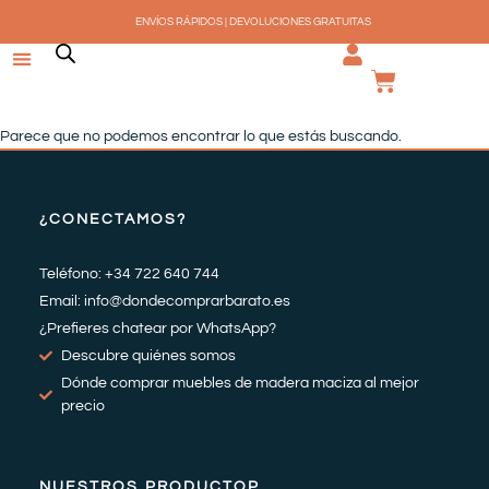
Ir
ENVÍOS RÁPIDOS | DEVOLUCIONES GRATUITAS
al
contenido
CARRI
Parece que no podemos encontrar lo que estás buscando.
¿CONECTAMOS?
Teléfono: +34 722 640 744
Email: info@dondecomprarbarato.es
¿Prefieres chatear por WhatsApp?
Descubre quiénes somos
Dónde comprar muebles de madera maciza al mejor
precio
NUESTROS PRODUCTOP