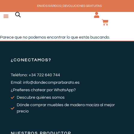
Ir
ENVÍOS RÁPIDOS | DEVOLUCIONES GRATUITAS
al
contenido
CARRI
Parece que no podemos encontrar lo que estás buscando.
¿CONECTAMOS?
Teléfono: +34 722 640 744
Email: info@dondecomprarbarato.es
¿Prefieres chatear por WhatsApp?
Descubre quiénes somos
Dónde comprar muebles de madera maciza al mejor
precio
NUESTROS PRODUCTOP