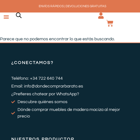
Ir
ENVÍOS RÁPIDOS | DEVOLUCIONES GRATUITAS
al
contenido
CARRI
Parece que no podemos encontrar lo que estás buscando.
¿CONECTAMOS?
Teléfono: +34 722 640 744
Email: info@dondecomprarbarato.es
¿Prefieres chatear por WhatsApp?
Descubre quiénes somos
Dónde comprar muebles de madera maciza al mejor
precio
NUESTROS PRODUCTOP