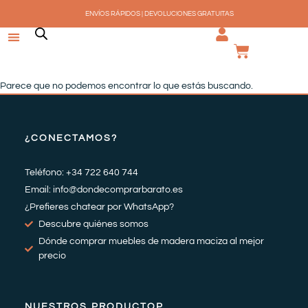
Ir
ENVÍOS RÁPIDOS | DEVOLUCIONES GRATUITAS
al
contenido
CARRI
Parece que no podemos encontrar lo que estás buscando.
¿CONECTAMOS?
Teléfono: +34 722 640 744
Email: info@dondecomprarbarato.es
¿Prefieres chatear por WhatsApp?
Descubre quiénes somos
Dónde comprar muebles de madera maciza al mejor
precio
NUESTROS PRODUCTOP