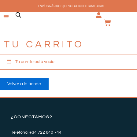
Ir
ENVÍOS RÁPIDOS | DEVOLUCIONES GRATUITAS
al
contenido
CARRI
TU CARRITO
Tu carrito está vacío.
Volver a la tienda
¿CONECTAMOS?
Teléfono: +34 722 640 744