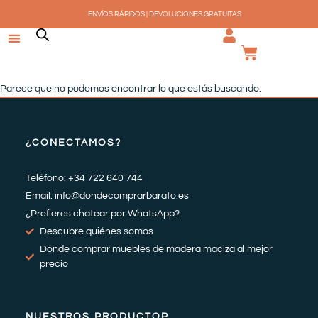
Ir
ENVÍOS RÁPIDOS | DEVOLUCIONES GRATUITAS
al
contenido
CARRI
Parece que no podemos encontrar lo que estás buscando.
¿CONECTAMOS?
Teléfono: +34 722 640 744
Email: info@dondecomprarbarato.es
¿Prefieres chatear por WhatsApp?
Descubre quiénes somos
Dónde comprar muebles de madera maciza al mejor
precio
NUESTROS PRODUCTOP