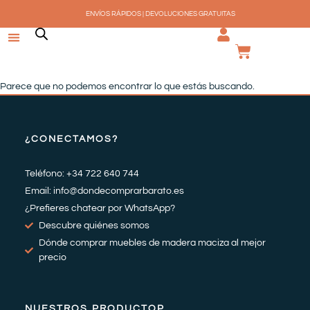
Ir
ENVÍOS RÁPIDOS | DEVOLUCIONES GRATUITAS
al
contenido
CARRI
Parece que no podemos encontrar lo que estás buscando.
¿CONECTAMOS?
Teléfono: +34 722 640 744
Email: info@dondecomprarbarato.es
¿Prefieres chatear por WhatsApp?
Descubre quiénes somos
Dónde comprar muebles de madera maciza al mejor
precio
NUESTROS PRODUCTOP