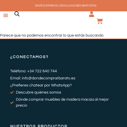
Ir
ENVÍOS RÁPIDOS | DEVOLUCIONES GRATUITAS
al
contenido
CARRI
Parece que no podemos encontrar lo que estás buscando.
¿CONECTAMOS?
Teléfono: +34 722 640 744
Email: info@dondecomprarbarato.es
¿Prefieres chatear por WhatsApp?
Descubre quiénes somos
Dónde comprar muebles de madera maciza al mejor
precio
NUESTROS PRODUCTOP